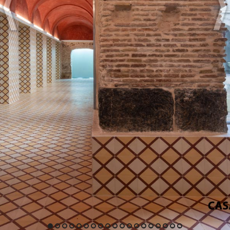
1
2
3
4
5
6
7
8
9
10
11
12
13
14
15
16
17
18
19